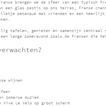
France brengen we de sfeer van een typisch Fr
an een glas pastis op ons terras, Franse chan
elletje pétanque met vrienden en een heerlijk
aken.
llig tafelen, genieten en samenzijn centraal 
 een lange zomeravond zoals de Fransen die he
verwachten?
nse wijnen
sfeer
en zomerse muziek
n Vive Le Vélo op groot scherm