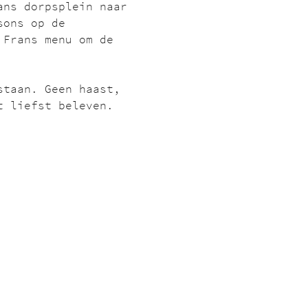
ans dorpsplein naar 
sons op de 
 Frans menu om de 
staan. Geen haast, 
t liefst beleven.