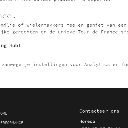
nce!
amilie of wielermakkers mee en geniet van een
ijke gerechten en de unieke Tour de France sf
ing Hub!
 vanwege je instellingen voor Analytics en fu
Contacteer ons
HOME
Horeca
PERFORMANCE