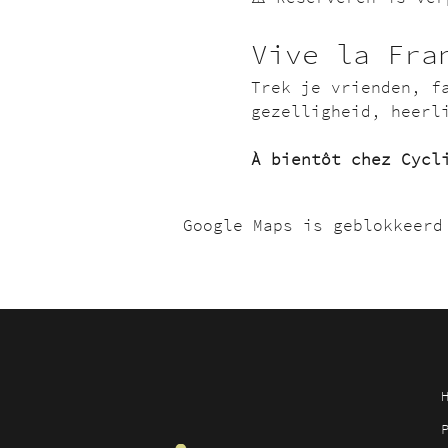
Vive la Fra
Trek je vrienden, f
gezelligheid, heerl
À bientôt chez Cycl
Google Maps is geblokkeerd