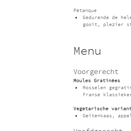
Pétanque
Gedurende de hel
gooit, plezier s
Menu
Voorgerecht
Moules Gratinées
Mosselen gegrati
Franse klassieke
Vegetarische varian
Geitenkaas, appe