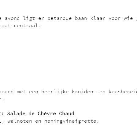
e avond ligt er petanque baan klaar voor wie 
taat centraal.
neerd met een heerlijke kruiden- en kaasberei
r.
t: Salade de Chèvre Chaud
l, walnoten en honingvinaigrette.