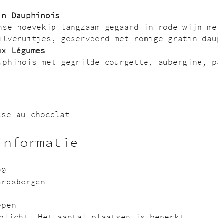
in Dauphinois
nse hoevekip langzaam gegaard in rode wijn me
ilveruitjes, geserveerd met romige gratin dau
ux Légumes
uphinois met gegrilde courgette, aubergine, p
sse au chocolat
informatie
00
ardsbergen
epen
rplicht. Het aantal plaatsen is beperkt.