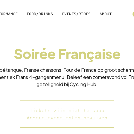
FORMANCE
FOOD/DRINKS
EVENTS/RIDES
ABOUT
Soirée Française
, pétanque, Franse chansons, Tour de France op groot scherm
hentiek Frans 4-gangenmenu. Beleef een zomeravond vol Fr
gezelligheid bij Cycling Hub.
Tickets zijn niet te koop
Andere evenementen bekijken