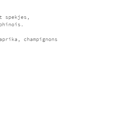
t spekjes, 
phinois.
aprika, champignons 