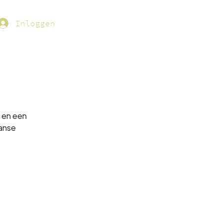
Inloggen
 en een
anse