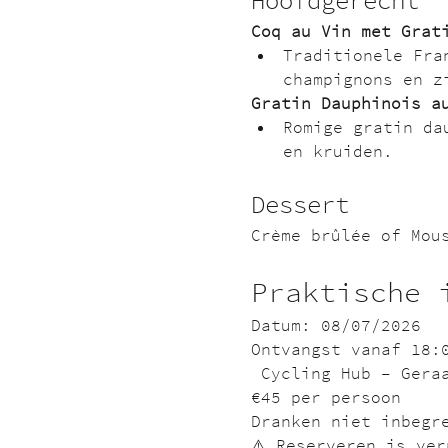
Hoofdgerecht
Coq au Vin met Grat
Traditionele Fra
champignons en z
Gratin Dauphinois a
Romige gratin da
en kruiden.
Dessert
Crème brûlée of
Mou
Praktische 
Datum: 08/07/2026
Ontvangst vanaf 18:
 Cycling Hub – Gera
€45 per persoon
Dranken niet inbegr
⚠️ Reserveren is ve