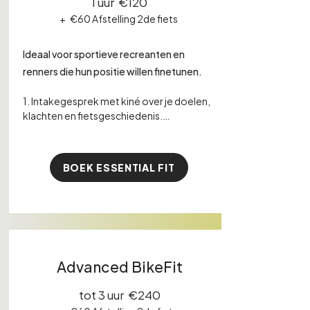
1 uur €120
+
€60 Afstelling 2de fiets
Ideaal voor sportieve recreanten en
renners die hun positie willen finetunen.​​​
1. Intakegesprek met kiné over je doelen, 
klachten en fietsgeschiedenis.

2. Afstelling schoenplaatjes.

BOEK ESSENTIAL FIT
3. Visuele en 2D video-analyse.

4. Nauwkeurige afstelling van je 
fietspositie.

Afgestemd op jouw lichaam, klachten en 
doelen.
Advanced BikeFit
tot 3 uur €240