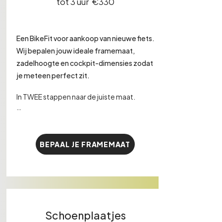
tot 3 uur €330
nodig.

7. Uitgebreid rapport met resultaten.

Een BikeFit voor aankoop van nieuwe fiets.
8. Take home exercises voor optimale 
Wij bepalen jouw ideale framemaat,
core & flex op de fiets.
zadelhoogte en cockpit-dimensies zodat
je meteen perfect zit.
In TWEE stappen naar de juiste maat.

STAP 1.

BEPAAL JE FRAMEMAAT
1. Intakegesprek met kiné over je doelen, 
klachten en fietsgeschiedenis.

2. Uitgebreide testing & screening.

3. Nauwkeurige afstelling van je 
fietspositie.

Schoenplaatjes