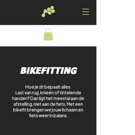
BIKEFITTING
Hoe je zit bepaalt alles.
Last van rug, knieën of tintelende
handen? Dan ligt het meestal aan de
afstelling, niet aan de fiets. Met een
bikefit brengen we jouw lichaam en
fiets weer in balans.