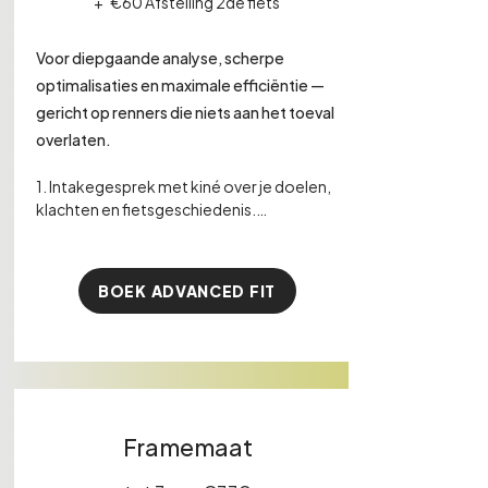
+
€60 Afstelling 2de fiets
Voor diepgaande analyse, scherpe
optimalisaties en maximale efficiëntie —
gericht op renners die niets aan het toeval
overlaten.
1. ​Intakegesprek met kiné over je doelen, 
klachten en fietsgeschiedenis.

2.  Afstelling schoenplaatjes.

BOEK ADVANCED FIT
3. Uitgebreide lichaamscreening 
(mobiliteit, asymmetrie, kracht).

4. Visuele en 2D video-analyse.

5. Nauwkeurige afstelling van je 
fietspositie.

Framemaat
6. Uitproberen van testzadels indien 