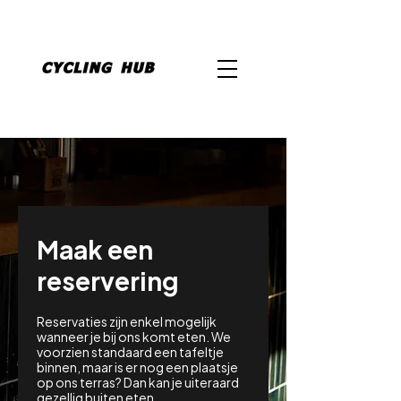
Maak een
reservering
Reservaties zijn enkel mogelijk
wanneer je bij ons komt eten. We
voorzien standaard een tafeltje
binnen, maar is er nog een plaatsje
op ons terras? Dan kan je uiteraard
gezellig buiten eten.