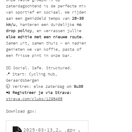
zaterdagochtend is de perfecte mix 
van sportief en sociaal. We rijden 
aan een gemiddeld tempo van 
28-30 
km/u
, hanteren een duidelijke 
no 
drop policy
, en verrassen jullie 
elke editie met een nieuwe route
. 
Samen uit, samen thuis – en nadien 
genieten we van koffie, pasta of 
een frisse pint in onze bar.
🚴‍♂️ Social. Safe. Structured.
📍 Start: Cycling Hub, 
Geraardsbergen
🕤 Vertrek: elke zaterdag om 
9u30
📲 
Registreer je via Strava:
strava.com/clubs/1298408
Download gpx:
2025-03-13_2065234205_Gold Racing in
.gpx