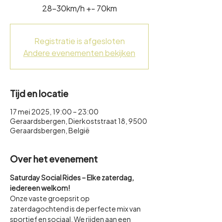
28-30km/h +- 70km
Registratie is afgesloten
Andere evenementen bekijken
Tijd en locatie
17 mei 2025, 19:00 – 23:00
Geraardsbergen, Dierkoststraat 18, 9500
Geraardsbergen, België
Over het evenement
Saturday Social Rides – Elke zaterdag, 
iedereen welkom!
Onze vaste groepsrit op 
zaterdagochtend is de perfecte mix van 
sportief en sociaal. We rijden aan een 