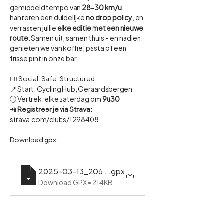
gemiddeld tempo van 
28-30 km/u
, 
hanteren een duidelijke 
no drop policy
, en 
verrassen jullie 
elke editie met een nieuwe 
route
. Samen uit, samen thuis – en nadien 
genieten we van koffie, pasta of een 
frisse pint in onze bar.
🚴‍♂️ Social. Safe. Structured.
📍 Start: Cycling Hub, Geraardsbergen
🕤 Vertrek: elke zaterdag om 
9u30
📲 
Registreer je via Strava:
strava.com/clubs/1298408
Download gpx:
2025-03-13_2065234205_Gold Racing in Braban
.gpx
Download GPX • 214KB