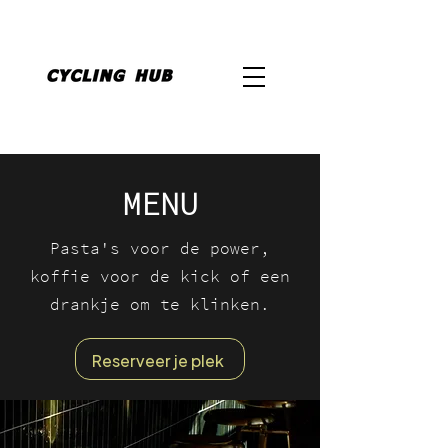
MENU
Pasta's voor de power,
koffie voor de kick of een
drankje om te klinken.
Reserveer je plek