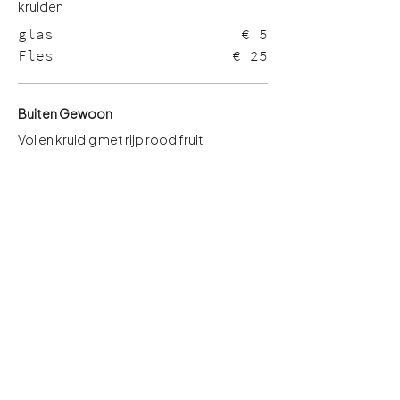
glas
€ 5
Fles
€ 25
Buiten Gewoon
Vol en kruidig met rijp rood fruit
glas
€ 6,5
Fles
€ 35,5
Openingsuren
Gesloten
Maandag
Gesloten
Dinsdag
11.00 - 22.30