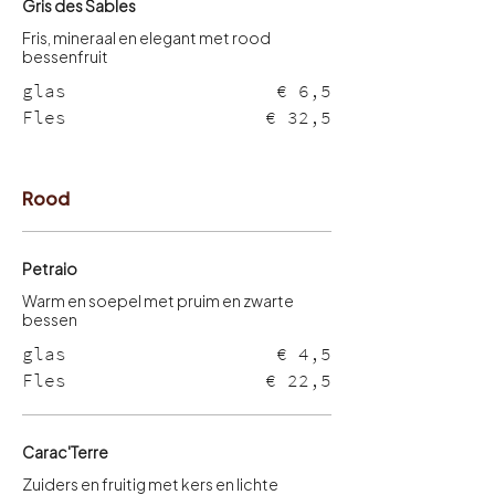
Gris des Sables
Fris, mineraal en elegant met rood
bessenfruit
glas
€ 6,5
Fles
€ 32,5
Rood
Petraio
Warm en soepel met pruim en zwarte
glas
€ 4,5
Fles
€ 22,5
Carac'Terre
Zuiders en fruitig met kers en lichte