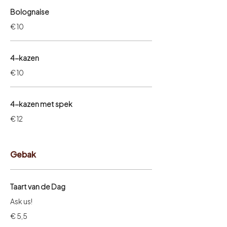
Bolognaise
€ 10
4-kazen
€ 10
4-kazen met spek
€ 12
Gebak
Taart van de Dag
Ask us!
€ 5,5