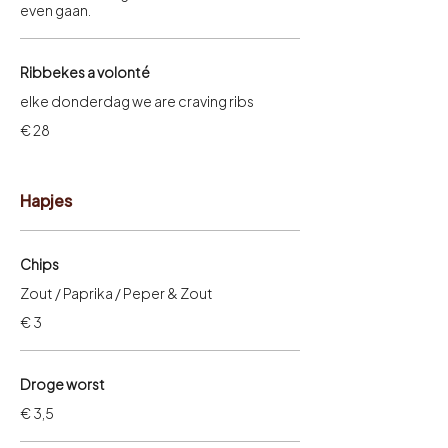
even gaan.
Ribbekes a volonté
elke donderdag we are craving ribs
€ 28
Hapjes
Chips
Zout / Paprika / Peper & Zout
€ 3
Droge worst
€ 3,5