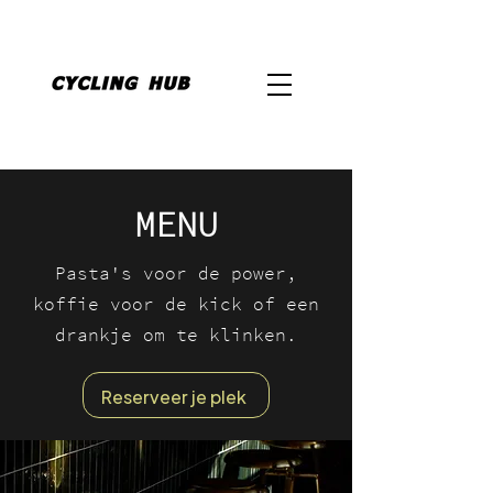
MENU
Pasta's voor de power,
koffie voor de kick of een
drankje om te klinken.
Reserveer je plek