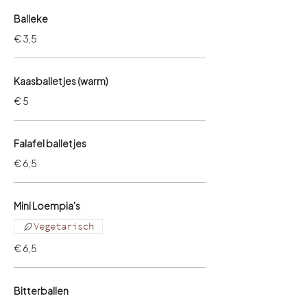
Balleke
€ 3,5
Kaasballetjes (warm)
€ 5
Falafel balletjes
€ 6,5
Mini Loempia's
Vegetarisch
€ 6,5
Bitterballen