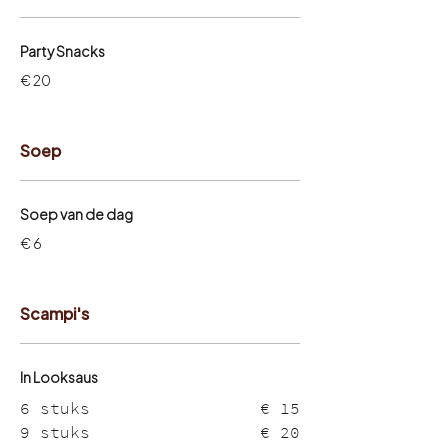
Party Snacks
€ 20
Soep
Soep van de dag
€ 6
Scampi's
In Looksaus
6 stuks
€ 15
9 stuks
€ 20