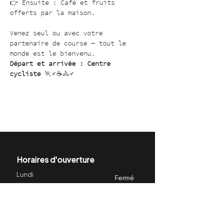
👉 Ensuite : Café et fruits 
offerts par la maison.
Venez seul ou avec votre 
partenaire de course — tout le 
monde est le bienvenu.
Départ et arrivée : Centre 
cycliste
 🏃♂️☕🚴♂️
Horaires d'ouverture
Lundi
Fermé
Mardi
Fermé
Mercredi
11h00 - 22h30
Jeudi
15h30 - 22h30