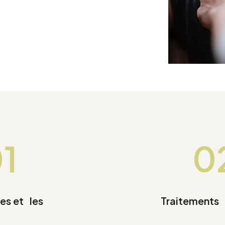
1
0
tes et
les
Traitements