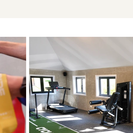
contraintes quo
Thérapie par l'
et techniques m
Mouvement et tr
sur la force, l
la mobilité.