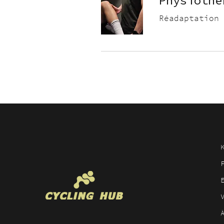
Physiothé
Réadaptation