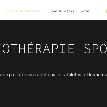
Kine & entraînement
Food & Drinks
More
IOTHÉRAPIE SP
ie par l'exercice actif pour les athlètes
et les non-