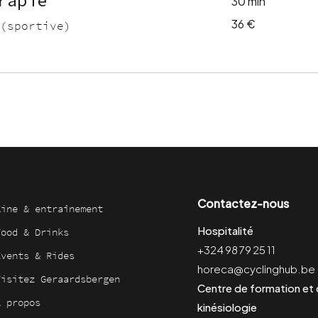
rapie
30 min
36
36 €
 (sportive)
euros
Contactez-nous
Kine & entraînement
Hospitalité
Food & Drinks
+324 98 79 25 11
Events & Rides
horeca@cyclinghub.be
Visitez Geraardsbergen
Centre de formation et
À propos
kinésiologie