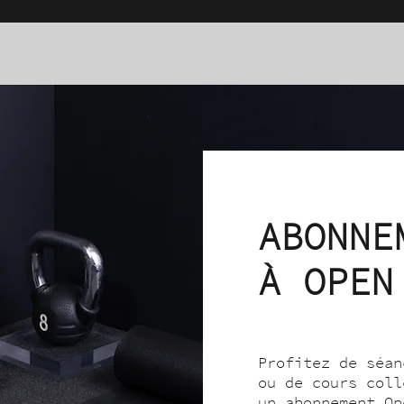
ABONNE
À OPEN
Profitez de séan
ou de cours coll
un abonnement Op