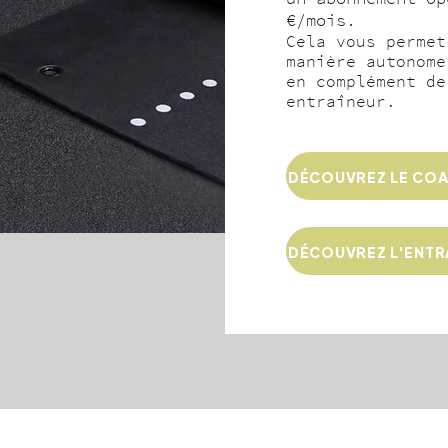
€/mois.
Cela vous permet
manière autonome
en complément de
entraîneur.