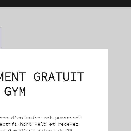
MENT GRATUIT
 GYM
ces d'entraînement personnel
ectifs hors vélo et recevez
en Gym d'une valeur de 39