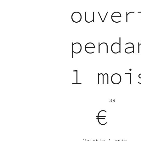
ouver
penda
1 moi
39 €
39
€
Valable 1 mois