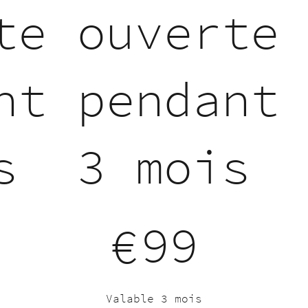
te
ouverte
nt
pendant
s
3 mois
99 €
99
€
Valable 3 mois