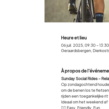
Heure et lieu
06 juil. 2025, 09:30 – 13:30
Geraardsbergen, Dierkost
À propos de l'événeme
Sunday Social Rides – Rel
Op zondagochtend houden w
om de benen los te fietsen
rijden een toegankelijke ri
Ideaal om het weekend af te
🚴‍♀️ Easy. Friendly. Fun.