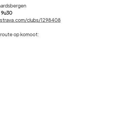
raardsbergen
 
9u30
strava.com/clubs/1298408
 route op komoot: