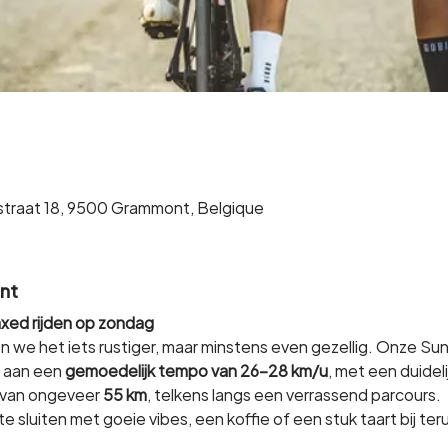
straat 18, 9500 Grammont, Belgique
nt
axed rijden op zondag
e het iets rustiger, maar minstens even gezellig. Onze Sund
 aan een 
gemoedelijk tempo van 26-28 km/u
, met een duideli
t van ongeveer 
55 km
, telkens langs een verrassend parcours.
 sluiten met goeie vibes, een koffie of een stuk taart bij te