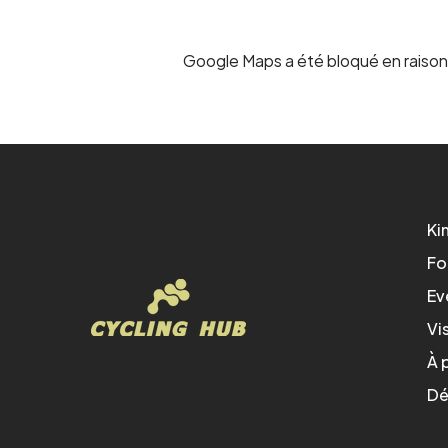
Google Maps a été bloqué en raison
Ki
Fo
Ev
Vi
À 
Dé