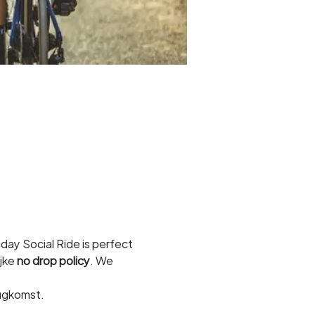
ay Social Ride is perfect 
jke 
no drop policy
. We 
rugkomst.