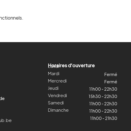
nctionnels.
Horaires d'ouverture
Lundi
Mardi
Fermé
Mercredi
Fermé
Jeudi
11h00 - 22h30
Vendredi
15h30 - 22h30
 de
Samedi
11h00 - 22h30
Dimanche
11h00 - 22h30
11h00 - 21h30
ub.be