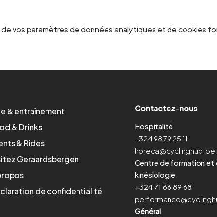
 de vos paramètres de données analytiques et de cookies fo
Contactez-nous
ne & entraînement
Hospitalité
od & Drinks
+324 98 79 25 11
ents & Rides
horeca@cyclinghub.be
sitez Geraardsbergen
Centre de formation et
propos
kinésiologie
+324 71 66 89 68
claration de confidentialité
performance@cyclingh
Général