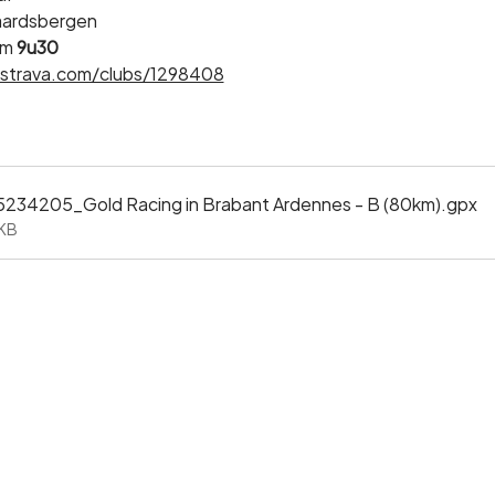
raardsbergen
m 
9u30
strava.com/clubs/1298408
34205_Gold Racing in Brabant Ardennes - B (80km)
.gpx
4KB