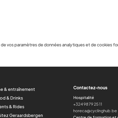
 de vos paramètres de données analytiques et de cookies fo
Contactez-nous
ne & entraînement
Hospitalité
od & Drinks
+324 98 79 25 11
ents & Rides
horeca@cyclinghub.be
sitez Geraardsbergen
Centre de formation et