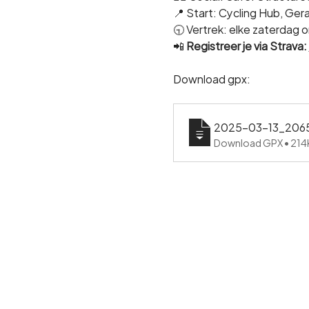
📍 Start: Cycling Hub, Ge
🕤 Vertrek: elke zaterdag o
📲 
Registreer je via Strava:
Download gpx:
2025-03-13_20652
Download GPX • 21