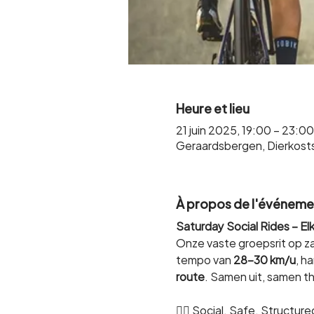
Heure et lieu
21 juin 2025, 19:00 – 23:00
Geraardsbergen, Dierkost
À propos de l'événeme
Saturday Social Rides – E
Onze vaste groepsrit op za
tempo van 
28-30 km/u
, h
route
. Samen uit, samen th
🚴‍♂️ Social. Safe. Structure