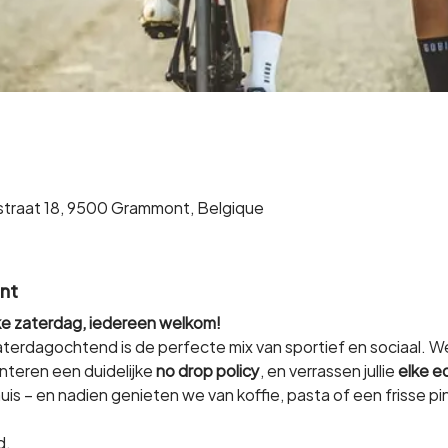
straat 18, 9500 Grammont, Belgique
nt
lke zaterdag, iedereen welkom!
terdagochtend is de perfecte mix van sportief en sociaal. W
anteren een duidelijke 
no drop policy
, en verrassen jullie 
elke e
uis – en nadien genieten we van koffie, pasta of een frisse pin
d.