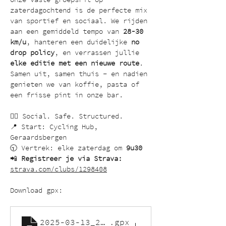
zaterdagochtend is de perfecte mix 
van sportief en sociaal. We rijden 
aan een gemiddeld tempo van 
28-30 
km/u
, hanteren een duidelijke 
no 
drop policy
, en verrassen jullie 
elke editie met een nieuwe route
. 
Samen uit, samen thuis – en nadien 
genieten we van koffie, pasta of 
een frisse pint in onze bar.
🚴‍♂️ Social. Safe. Structured.
📍 Start: Cycling Hub, 
Geraardsbergen
🕤 Vertrek: elke zaterdag om 
9u30
📲 
Registreer je via Strava:
strava.com/clubs/1298408
Download gpx:
2025-03-13_2065234205_Gold Racing in
.gpx