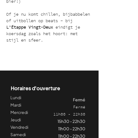
bier!)
Of je nu komt chillen, bijbabbelen 
of uitbollen op beats – bij 
L'Étappe Vingt-Deux
 eindigt je 
koersdag zoals het hoort: met 
stijl en sfeer.
Horaires d'ouverture
Lundi
Fermé
Mardi
Fermé
Mercredi
11h00 - 22h30
Jeudi
15h30 - 22h30
Vendredi
11h00 - 22h30
Samedi
11h00 - 22h30