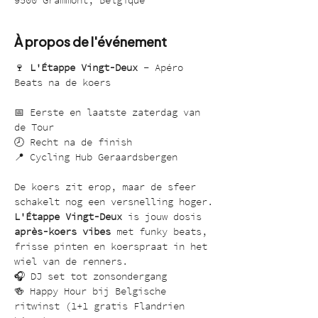
9500 Grammont, Belgique
À propos de l'événement
🍷 
L'Étappe Vingt-Deux
 – Apéro 
Beats na de koers
📅 Eerste en laatste zaterdag van 
de Tour
🕗 Recht na de finish
📍 Cycling Hub Geraardsbergen
De koers zit erop, maar de sfeer 
schakelt nog een versnelling hoger.
L'Étappe Vingt-Deux
 is jouw dosis 
après-koers vibes
 met funky beats, 
frisse pinten en koerspraat in het 
wiel van de renners.
🎧 DJ set tot zonsondergang
🍻 Happy Hour bij Belgische 
ritwinst (1+1 gratis Flandrien 