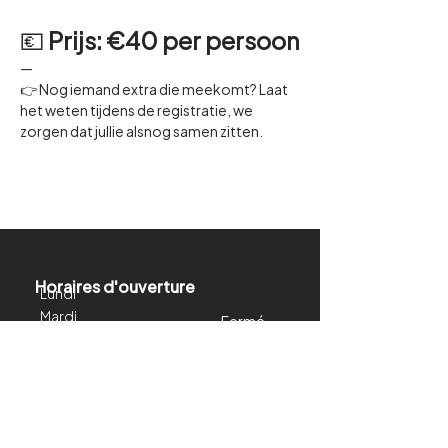
💶 
Prijs: €40 per persoon
—
👉 Nog iemand extra die meekomt? Laat 
het weten tijdens de registratie, we 
zorgen dat jullie alsnog samen zitten.
Horaires d'ouverture
Lundi
Mardi
Fermé
Mercredi
Fermé
Jeudi
11h00 - 22h30
Vendredi
15h30 - 22h30
Samedi
11h00 - 22h30
Dimanche
11h00 - 22h30