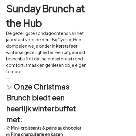
Sunday Brunch at 
the Hub
De gezelligste zondagochtend van het 
jaar staat voor de deur.Bij Cycling Hub 
dompelen we je onder in 
kerstsfeer
, 
winterse gezelligheid en een uitgebreid 
brunchbuffet dat helemaal draait rond 
comfort, smaak en genieten op je eigen 
tempo.
—
✨ 
Onze Christmas 
Brunch biedt een 
heerlijk winterbuffet 
met:
🥐 
Mini-croissants & pains au chocolat
🧀 
Fijne charcuterie en kazen