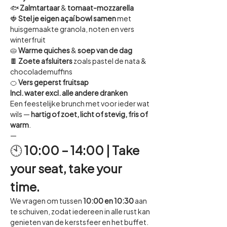
🐟 
Zalmtartaar
 & 
tomaat-mozzarella
🍓 
Stel je eigen açaí bowl samen 
met 
huisgemaakte granola, noten en vers 
winterfruit
🥧 
Warme quiches
 & 
soep van de dag
🍫 
Zoete afsluiters
 zoals pastel de nata & 
chocolademuffins
🍊 
Vers geperst fruitsap
Incl. water excl. alle andere dranken
Een feestelijke brunch met voor ieder wat 
wils — 
hartig of zoet, licht of stevig, fris of 
warm
.
—
🕙 
10:00 – 14:00 | Take 
your seat, take your 
time.
We vragen om tussen 
10:00 en 10:30
 aan 
te schuiven, zodat iedereen in alle rust kan 
genieten van de kerstsfeer en het buffet.