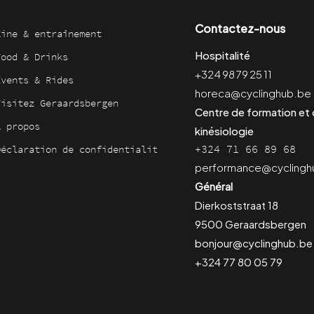
Contactez-nous
Kine & entraînement
Hospitalité
Food & Drinks
+324 98 79 25 11
Events & Rides
horeca@cyclinghub.be
Visitez Geraardsbergen
Centre de formation et
À propos
kinésiologie
+324 71 66 89 68
Déclaration de confidentialité
performance@cyclingh
Général
Dierkoststraat 18
9500 Geraardsbergen
bonjour@cyclinghub.be
+324 77 80 05 79