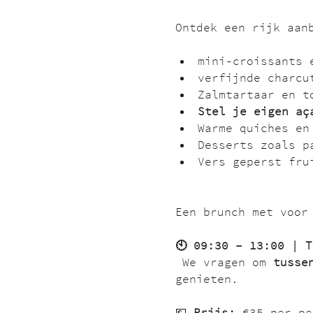
Ontdek een rijk aan
mini-croissants 
verfijnde charcu
Zalmtartaar en t
Stel je eigen aç
Warme quiches en
Desserts zoals p
Vers geperst fru
Een brunch met voor
🕙 09:30 – 13:00 | 
 We vragen om 
tusse
genieten.
💶 
Prijs:
 €35 per pe