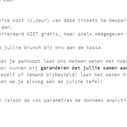
vice kost (1,2eur) van deze tickets te bespar
 aan. 
uiteraard NIET gratis, maar zoals meegegeven 
a jullie brunch bij ons aan de kassa.
dat je aankoopt laat ons meteen weten met hoe
oor kunnen wij 
garanderen dat jullie samen aa
jezelf of iemand bijbesteld? laat het weten t
ten we je alsnog aan de juiste tafel!
n raison de vos paramètres de données analyti