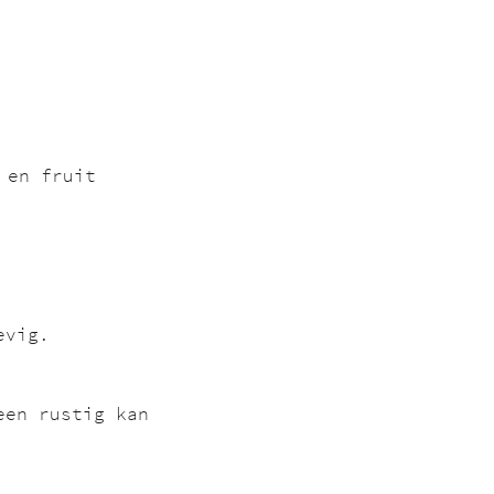
 en fruit
evig. 
een rustig kan 