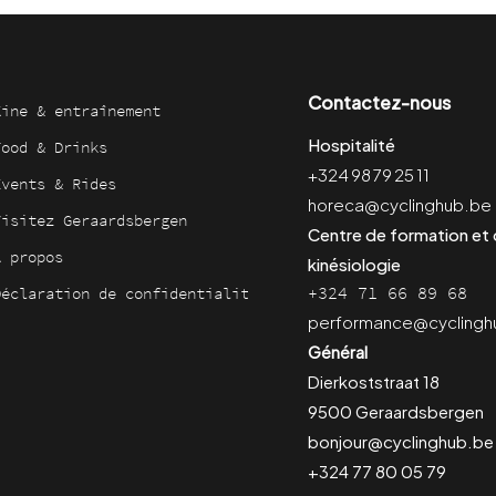
Contactez-nous
Kine & entraînement
Hospitalité
Food & Drinks
+324 98 79 25 11
Events & Rides
horeca@cyclinghub.be
Visitez Geraardsbergen
Centre de formation et
À propos
kinésiologie
+324 71 66 89 68
Déclaration de confidentialité
performance@cyclingh
Général
Dierkoststraat 18
9500 Geraardsbergen
bonjour@cyclinghub.be
+324 77 80 05 79