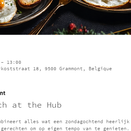
 – 13:00
rkoststraat 18, 9500 Grammont, Belgique
nt
ch at the Hub
mbineert alles wat een zondagochtend heerlijk
 gerechten om op eigen tempo van te genieten.