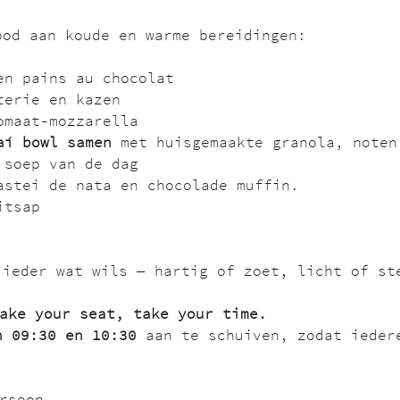
bod aan koude en warme bereidingen:
en pains au chocolat
terie en kazen
omaat-mozzarella
aí bowl samen
 met huisgemaakte granola, noten
 soep van de dag 
astei de nata en chocolade muffin.
itsap
 ieder wat wils — hartig of zoet, licht of st
Take your seat, take your time.
n 09:30 en 10:30
 aan te schuiven, zodat ieder
rsoon