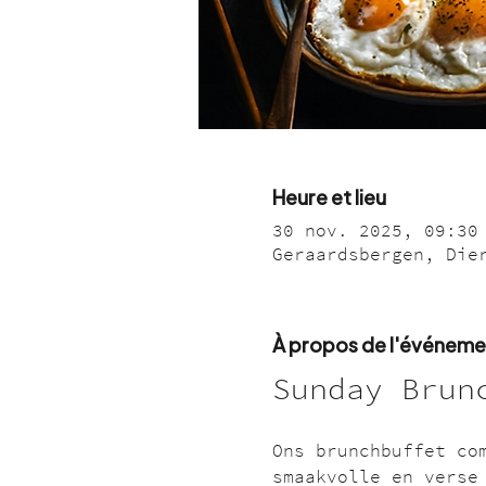
Heure et lieu
30 nov. 2025, 09:30
Geraardsbergen, Die
À propos de l'événeme
Sunday Brun
Ons brunchbuffet co
smaakvolle en verse