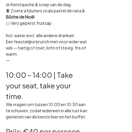
🥧 Kerstquiche & soep van de dag
🍫 Zoete afsluiters zoals pastel de nata & 
Bûche de Noël
🍊 Vers geperst fruitsap
Incl. water excl. alle andere dranken
Een feestelijke brunch met voor ieder wat 
wils — hartig of zoet, licht of stevig, fris of 
warm.
—
10:00 – 14:00 | Take 
your seat, take your 
time.
We vragen om tussen 10:00 en 10:30 aan 
te schuiven, zodat iedereen in alle rust kan 
genieten van de kerstsfeer en het buffet.
Prijs: €40 per persoon