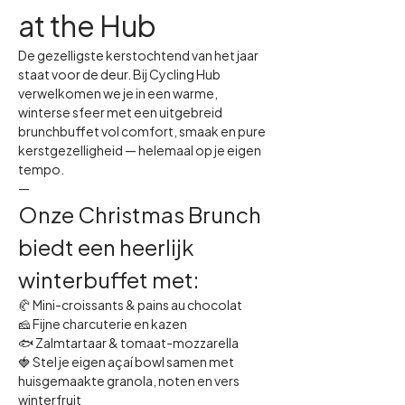
at the Hub
De gezelligste kerstochtend van het jaar 
staat voor de deur. Bij Cycling Hub 
verwelkomen we je in een warme, 
winterse sfeer met een uitgebreid 
brunchbuffet vol comfort, smaak en pure 
kerstgezelligheid — helemaal op je eigen 
tempo.
—
Onze Christmas Brunch 
biedt een heerlijk 
winterbuffet met:
🥐 Mini-croissants & pains au chocolat
🧀 Fijne charcuterie en kazen
🐟 Zalmtartaar & tomaat-mozzarella
🍓 Stel je eigen açaí bowl samen met 
huisgemaakte granola, noten en vers 
winterfruit