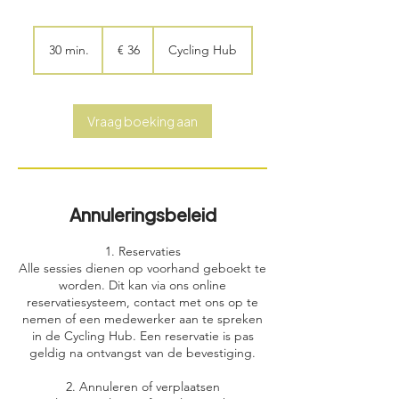
36
euro
30 min.
3
€ 36
Cycling Hub
0
m
i
n
Vraag boeking aan
.
Annuleringsbeleid
1. Reservaties
Alle sessies dienen op voorhand geboekt te
worden. Dit kan via ons online
reservatiesysteem, contact met ons op te
nemen of een medewerker aan te spreken
in de Cycling Hub. Een reservatie is pas
geldig na ontvangst van de bevestiging.
2. Annuleren of verplaatsen