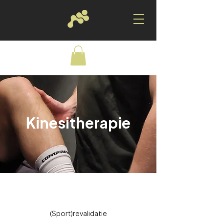
Kinesitherapie
(Sport)revalidatie