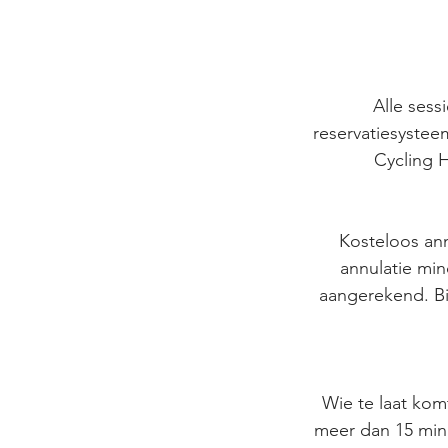
Alle sess
reservatiesystee
Cycling H
Kosteloos ann
annulatie min
aangerekend. Bi
Wie te laat komt
meer dan 15 minu