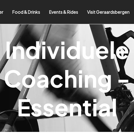
er
Food & Drinks
Events & Rides
Visit Geraardsbergen
Individuele
Coaching -
Essential