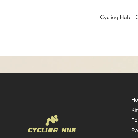
Cycling Hub - C
H
Ki
Fo
Ev