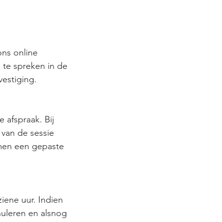
ons online
 te spreken in de
vestiging.
 afspraak. Bij
 van de sessie
amen een gepaste
ziene uur. Indien
nuleren en alsnog