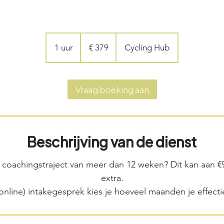
379
euro
1 uur
1
€ 379
Cycling Hub
u
u
Vraag boeking aan
Beschrijving van de dienst
coachingstraject van meer dan 12 weken? Dit kan aan €
extra.
(online) intakegesprek kies je hoeveel maanden je effectie