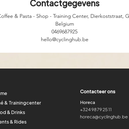
Contactgegevens
offee & Pasta - Shop - Training Center, Dierkoststraat,
Belgium
0469687925
hello@cyclinghub.be
Contacteer ons
ome
Horeca
né & Trainingcenter
+324 98 79 25 11
od & Drinks
horeca@cyclinghub.be
ents & Rides