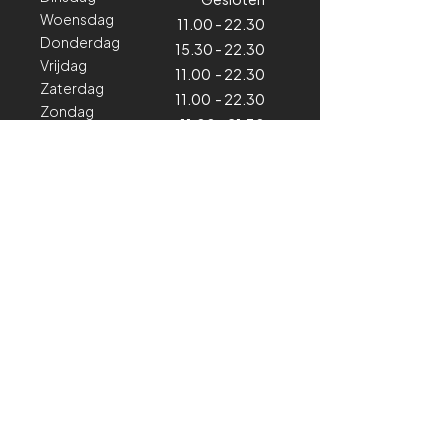
Woensdag
11.00 - 22.30
Donderdag
15.30 - 22.30
Vrijdag
11.00 - 22.30
Zaterdag
11.00 - 22.30
Zondag
11.00 - 21.30
Volg ons!
Contacteer ons
Horeca
+324 98 79 25 11
horeca@cyclinghub.be
Kiné & Training Center
+324 71 66 89 68