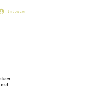
Inloggen
e keer
n met