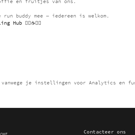
offie en fruitjes van ons.
e run buddy mee — iedereen is welkom.
ling Hub
 🏃‍♂️☕🚴‍♂️
 vanwege je instellingen voor Analytics en fu
Contacteer ons
HOME