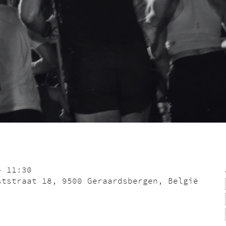
– 11:30
ststraat 18, 9500 Geraardsbergen, België