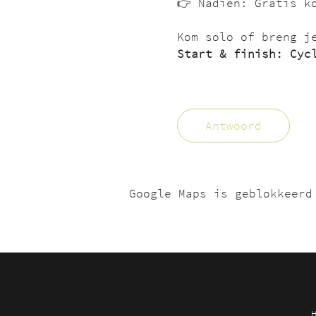
👉 Nadien: Gratis k
Kom solo of breng j
Start & finish: Cyc
Antwoord
Google Maps is geblokkeerd