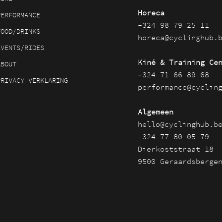
Horeca
PERFORMANCE
+324 98 79 25 11
FOOD/DRINKS
horeca@cyclinghub.
EVENTS/RIDES
Kiné & Training Ce
ABOUT
+324 71 66 89 68
PRIVACY VERKLARING
performance@cyclin
Algemeen
hello@cyclinghub.b
+324 77 80 05 79
Dierkoststraat 18
9500 Geraardsberge