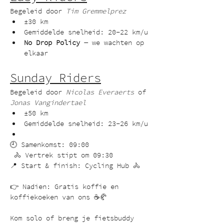
Begeleid door 
Tim Gremmelprez
±30 km
Gemiddelde snelheid: 20–22 km/u
No Drop Policy
 — we wachten op 
elkaar
Sunday Riders
Begeleid door 
Nicolas Everaerts
 of 
Jonas Vangindertael
±50 km
Gemiddelde snelheid: 23–26 km/u
🕘 Samenkomst: 09:00
 🚴 Vertrek stipt om 09:30 
📍 Start & finish: Cycling Hub 🚴
👉 Nadien: Gratis koffie en 
koffiekoeken van ons ☕🥐
Kom solo of breng je fietsbuddy 