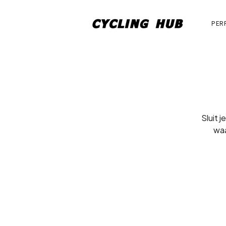
PER
Sluit j
waa