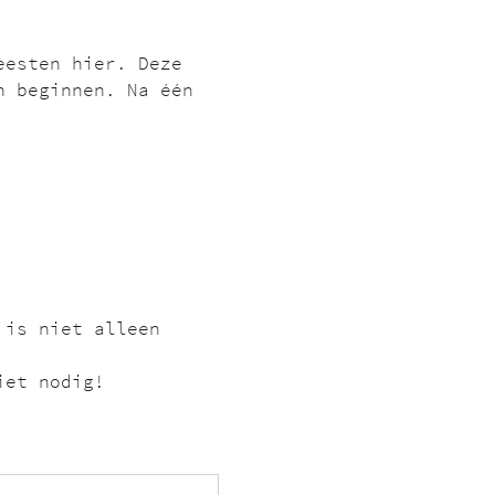
eesten hier. Deze 
n beginnen. Na één 
 is niet alleen 
iet nodig!