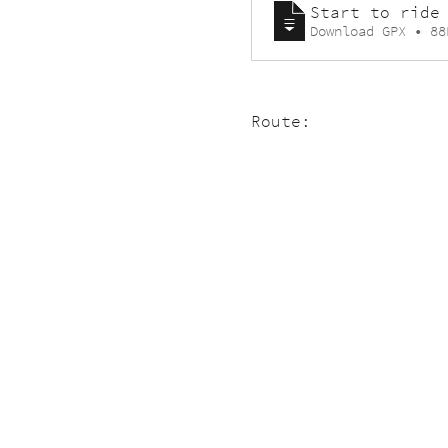
Start to ride
Download GPX • 88
Route: