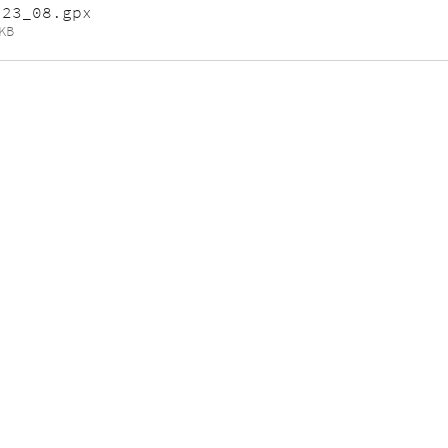
 23_08
.gpx
KB