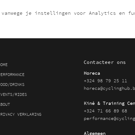
 vanwege je instellingen voor Analytics en fu
Contacteer ons
HOME
Horeca
PERFORMANCE
+324 98 79 25 11
FOOD/DRINKS
horeca@cyclinghub.
EVENTS/RIDES
Kiné & Training Ce
ABOUT
+324 71 66 89 68
PRIVACY VERKLARING
performance@cyclin
Algemeen