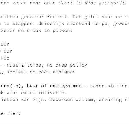
 dan zeker naar onze 
Start to Ride groepsrit.
sritten gereden? Perfect. Dat geldt voor de m
n te stappen: duidelijk startend tempo, gewoo
 zeker de smaak te pakken!
 uur
0 uur
 Hub
 – rustig tempo, no drop policy
g, sociaal en véél ambiance
iend(in), buur of collega mee
 – samen starten
ok voor extra motivatie.
fietsen kan zijn. Iedereen welkom, ervaring n
te hier: