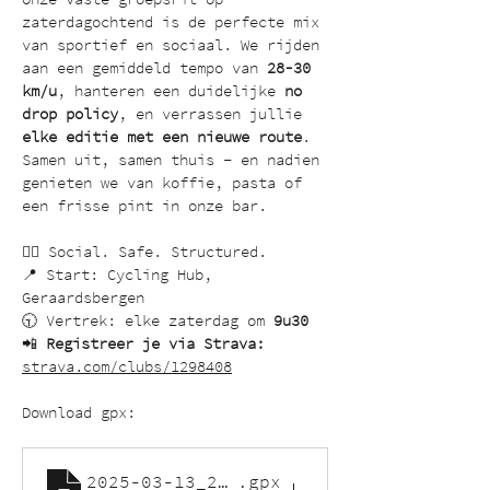
zaterdagochtend is de perfecte mix 
van sportief en sociaal. We rijden 
aan een gemiddeld tempo van 
28-30 
km/u
, hanteren een duidelijke 
no 
drop policy
, en verrassen jullie 
elke editie met een nieuwe route
. 
Samen uit, samen thuis – en nadien 
genieten we van koffie, pasta of 
een frisse pint in onze bar.
🚴‍♂️ Social. Safe. Structured.
📍 Start: Cycling Hub, 
Geraardsbergen
🕤 Vertrek: elke zaterdag om 
9u30
📲 
Registreer je via Strava:
strava.com/clubs/1298408
Download gpx:
2025-03-13_2065234205_Gold Racing in
.gpx