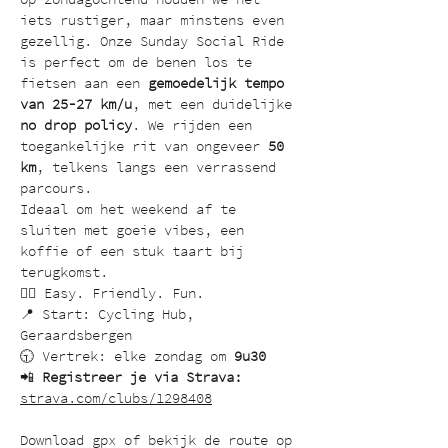
iets rustiger, maar minstens even 
gezellig. Onze Sunday Social Ride 
is perfect om de benen los te 
fietsen aan een 
gemoedelijk tempo 
van 25-27 km/u
, met een duidelijke 
no drop policy
. We rijden een 
toegankelijke rit van ongeveer 
50 
km
, telkens langs een verrassend 
parcours.
Ideaal om het weekend af te 
sluiten met goeie vibes, een 
koffie of een stuk taart bij 
terugkomst.
🚴‍♀️ Easy. Friendly. Fun.
📍 Start: Cycling Hub, 
Geraardsbergen
🕤 Vertrek: elke zondag om 
9u30
📲 
Registreer je via Strava:
strava.com/clubs/1298408
Download gpx of bekijk de route op 