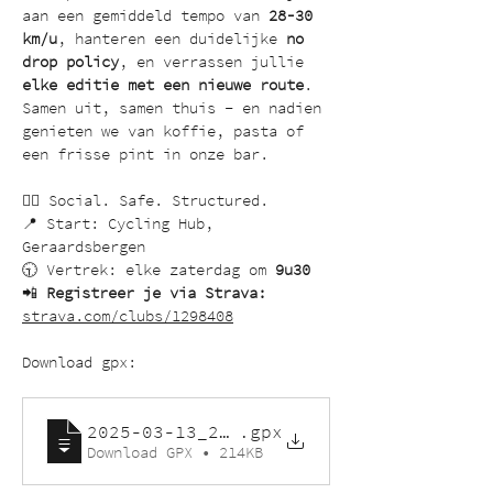
aan een gemiddeld tempo van 
28-30 
km/u
, hanteren een duidelijke 
no 
drop policy
, en verrassen jullie 
elke editie met een nieuwe route
. 
Samen uit, samen thuis – en nadien 
genieten we van koffie, pasta of 
een frisse pint in onze bar.
🚴‍♂️ Social. Safe. Structured.
📍 Start: Cycling Hub, 
Geraardsbergen
🕤 Vertrek: elke zaterdag om 
9u30
📲 
Registreer je via Strava:
strava.com/clubs/1298408
Download gpx:
2025-03-13_2065234205_Gold Racing in
.gpx
Download GPX • 214KB