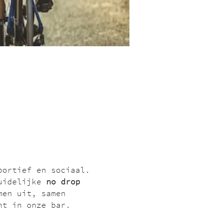
portief en sociaal. 
uidelijke 
no drop 
men uit, samen 
nt in onze bar.