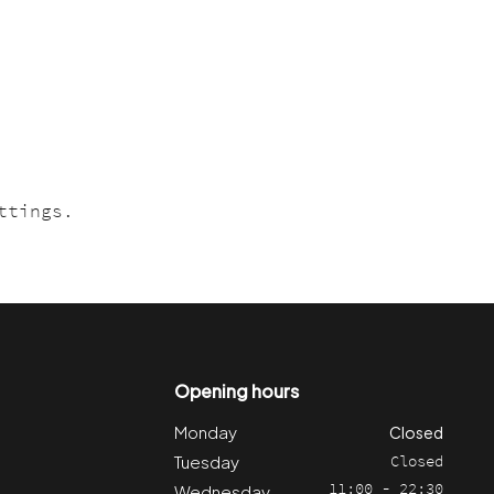
ttings.
Opening hours
Monday
Closed
Tuesday
Closed
Wednesday
11:00 - 22:30