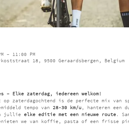
PM – 11:00 PM
rkoststraat 18, 9500 Geraardsbergen, Belgium
es – Elke zaterdag, iedereen welkom!
t op zaterdagochtend is de perfecte mix van s
emiddeld tempo van 
28-30 km/u
, hanteren een d
n jullie 
elke editie met een nieuwe route
. Sa
enieten we van koffie, pasta of een frisse pi