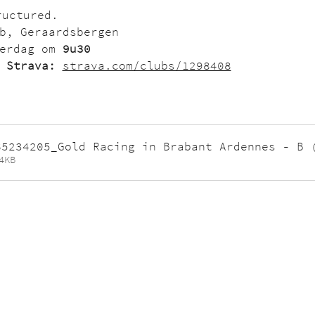
tructured.
ub, Geraardsbergen
erdag om 
9u30
 Strava:
strava.com/clubs/1298408
65234205_Gold Racing in Brabant Ardennes - B 
4KB