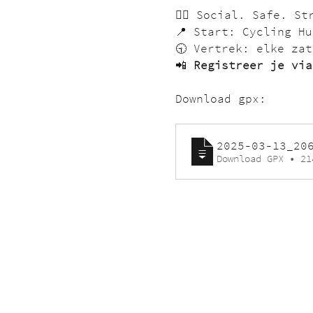
🚴‍♂️ Social. Safe. S
📍 Start: Cycling H
🕤 Vertrek: elke zat
📲 
Registreer je via
Download gpx:
2025-03-13_20
Download GPX • 21