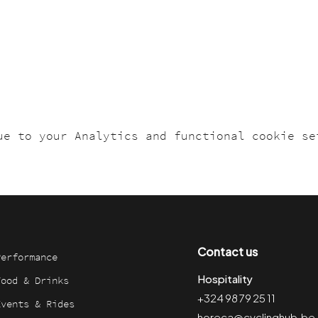
ue to your Analytics and functional cookie se
Contact us
Performance
Hospitality
Food & Drinks
+324 98 79 25 11
Events & Rides
horeca@cyclinghub.be