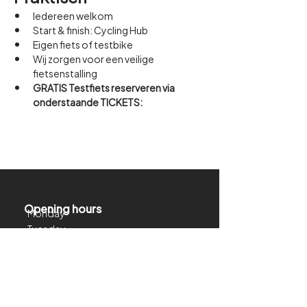
Iedereen welkom
Start & finish: Cycling Hub
Eigen fiets of testbike
Wij zorgen voor een veilige 
fietsenstalling
GRATIS Testfiets reserveren via 
onderstaande TICKETS:
Opening hours
Monday
Tuesday
Closed
Wednesday
Closed
Thursday
11:00 - 22:30
Friday
15.30 - 22.30
Saturday
11:00 - 22:30