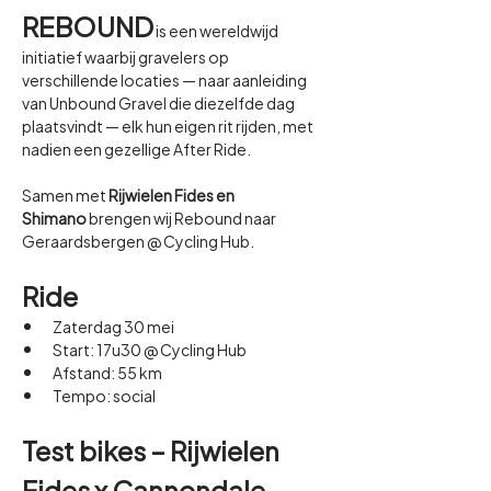
REBOUND
 is een wereldwijd 
initiatief waarbij gravelers op 
verschillende locaties — naar aanleiding 
van Unbound Gravel die diezelfde dag 
plaatsvindt — elk hun eigen rit rijden, met 
nadien een gezellige After Ride.
Samen met 
Rijwielen Fides en 
Shimano
 brengen wij Rebound naar 
Geraardsbergen @ Cycling Hub.
Ride 
Zaterdag 30 mei
Start: 17u30 @ Cycling Hub
Afstand: 55 km
Tempo: social
Test bikes – Rijwielen 
Fides x Cannondale