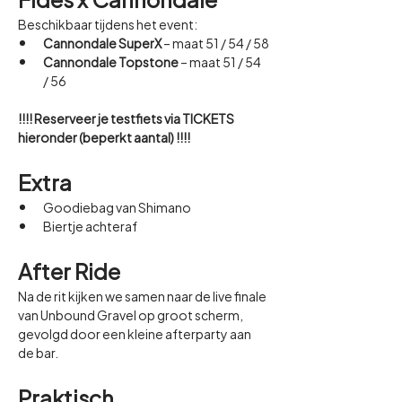
Beschikbaar tijdens het event:
Cannondale SuperX
 – maat 51 / 54 / 58
Cannondale Topstone
 – maat 51 / 54 
/ 56
!!!! Reserveer je testfiets via TICKETS 
hieronder (beperkt aantal) !!!!
Extra
Goodiebag van Shimano
Biertje achteraf
After Ride
Na de rit kijken we samen naar de live finale 
van Unbound Gravel op groot scherm, 
gevolgd door een kleine afterparty aan 
de bar.
Praktisch