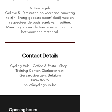
6. Huisregels
Gelieve 5-10 minuten op voorhand aanwezig
te zijn. Breng gepaste (sport)kledij mee en
respecteer de basisregels van hygiëne.
Maak na gebruik de toestellen schoon met
het voorziene materiaal.
Contact Details
Cycling Hub - Coffee & Pasta - Shop -
Training Center, Dierkoststraat,
Geraardsbergen, Belgium
0469687925
hello@cyclinghub.be
Opening hours