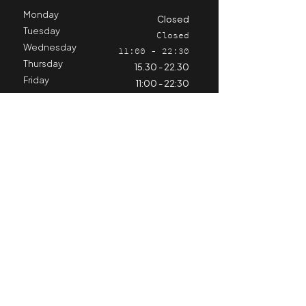
Monday
Closed
Tuesday
Closed
Wednesday
11:00 - 22:30
Thursday
15.30 - 22.30
Friday
11:00 - 22:30
Saturday
11:00 - 22:30
Sunday
11:00 - 21:30
Stay informed
Contact us
Hospitality
+324 98 79 25 11
horeca@cyclinghub.be