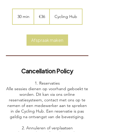
36
euros
30 min
3
€36
Cycling Hub
0
m
i
n
Afspraak maken
Cancellation Policy
1. Reservaties
Alle sessies dienen op voorhand geboekt te
worden. Dit kan via ons online
reservatiesysteem, contact met ons op te
nemen of een medewerker aan te spreken
in de Cycling Hub. Een reservatie is pas
geldig na ontvangst van de bevestiging.
2. Annuleren of verplaatsen