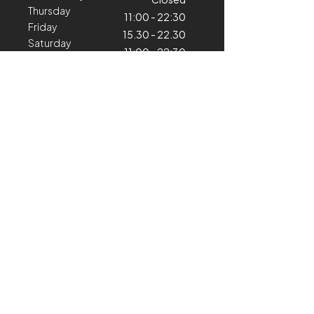
Thursday
11:00 - 22:30
Friday
15.30 - 22.30
Saturday
11:00 - 22:30
Sunday
11:00 - 22:30
11:00 - 21:30
Stay informed
Contact us
Hospitality
+324 98 79 25 11
horeca@cyclinghub.be
Kiné & Training Center
+324 71 66 89 68
performance@cyclinghub.be