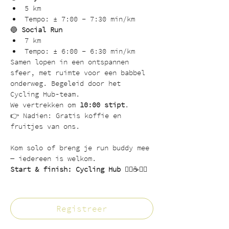
5 km
Tempo: ± 7:00 – 7:30 min/km
🔵 
Social Run
7 km
Tempo: ± 6:00 – 6:30 min/km
Samen lopen in een ontspannen 
sfeer, met ruimte voor een babbel 
onderweg. Begeleid door het 
Cycling Hub-team.
We vertrekken om 
10:00 stipt
.
👉 Nadien: Gratis koffie en 
fruitjes van ons.
Kom solo of breng je run buddy mee 
— iedereen is welkom.
Start & finish: Cycling Hub
 🏃‍♂️☕🚴‍♂️
Registreer