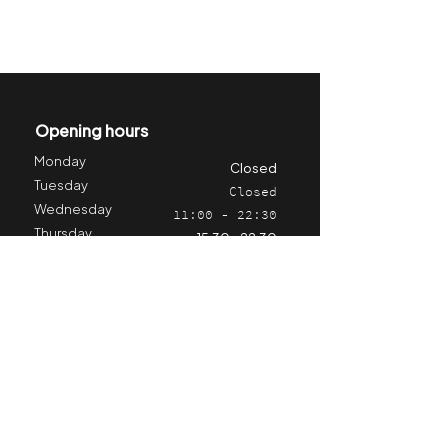
Opening hours
Monday
Closed
Tuesday
Closed
Wednesday
11:00 - 22:30
Thursday
15.30 - 22.30
Friday
11:00 - 22:30
Saturday
11:00 - 22:30
Sunday
11:00 - 21:30
Stay informed