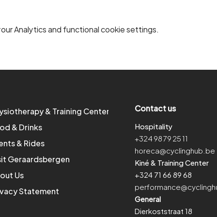
ur Analytics and functional cookie settings.
Contact us
ysiotherapy & Training Center
Hospitality
od & Drinks
+324 98 79 25 11
ents & Rides
horeca@cyclinghub.be
sit Geraardsbergen
Kiné & Training Center
out Us
+324 71 66 89 68
performance@cyclingh
ivacy Statement
General
Dierkoststraat 18