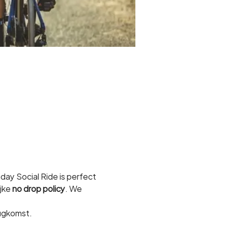
ay Social Ride is perfect 
jke 
no drop policy
. We 
rugkomst.