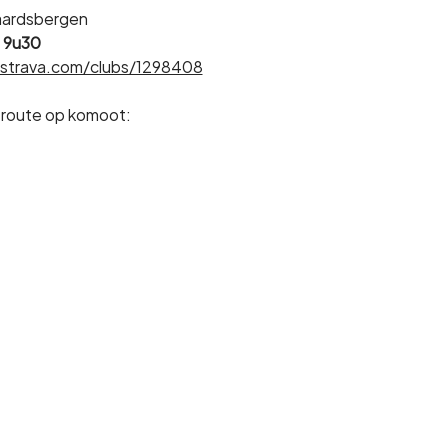
raardsbergen
 
9u30
strava.com/clubs/1298408
 route op komoot: