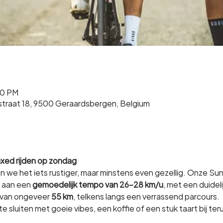
30 PM
straat 18, 9500 Geraardsbergen, Belgium
axed rijden op zondag
e het iets rustiger, maar minstens even gezellig. Onze Sund
 aan een 
gemoedelijk tempo van 26-28 km/u
, met een duideli
t van ongeveer 
55 km
, telkens langs een verrassend parcours.
 sluiten met goeie vibes, een koffie of een stuk taart bij te