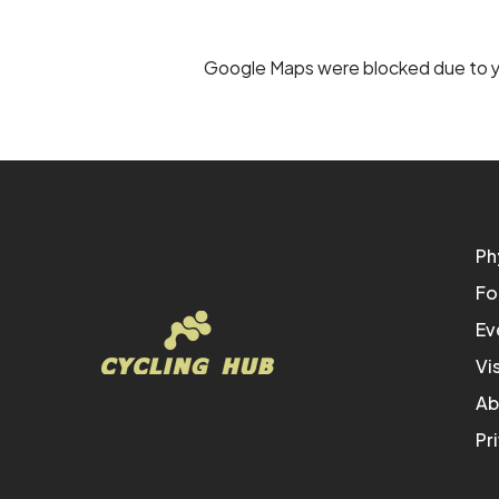
Google Maps were blocked due to yo
Ph
Fo
Ev
Vi
Ab
Pr