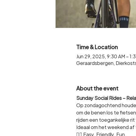
Time & Location
Jun 29, 2025, 9:30 AM – 1:
Geraardsbergen, Dierkost
About the event
Sunday Social Rides – Rel
Op zondagochtend houden w
om de benen los te fietsen
rijden een toegankelijke ri
Ideaal om het weekend af te
🚴‍♀️ Easy. Friendly. Fun.