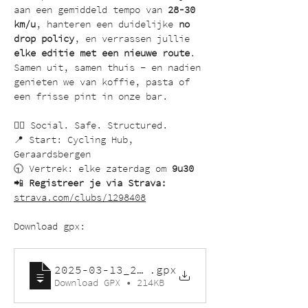
aan een gemiddeld tempo van 
28-30 
km/u
, hanteren een duidelijke 
no 
drop policy
, en verrassen jullie 
elke editie met een nieuwe route
. 
Samen uit, samen thuis – en nadien 
genieten we van koffie, pasta of 
een frisse pint in onze bar.
🚴‍♂️ Social. Safe. Structured.
📍 Start: Cycling Hub, 
Geraardsbergen
🕤 Vertrek: elke zaterdag om 
9u30
📲 
Registreer je via Strava:
strava.com/clubs/1298408
Download gpx:
2025-03-13_2065234205_Gold Racing in
.gpx
Download GPX • 214KB