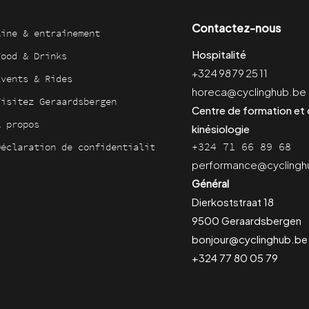
Contactez-nous
Kine & entraînement
Hospitalité
Food & Drinks
+324 98 79 25 11
Events & Rides
horeca@cyclinghub.be
Visitez Geraardsbergen
Centre de formation et
À propos
kinésiologie
+324 71 66 89 68
Déclaration de confidentialité
performance@cyclingh
Général
Dierkoststraat 18
9500 Geraardsbergen
bonjour@cyclinghub.be
+324 77 80 05 79