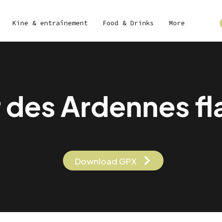
Kine & entraînement
Food & Drinks
More
r des Ardennes f
Download GPX