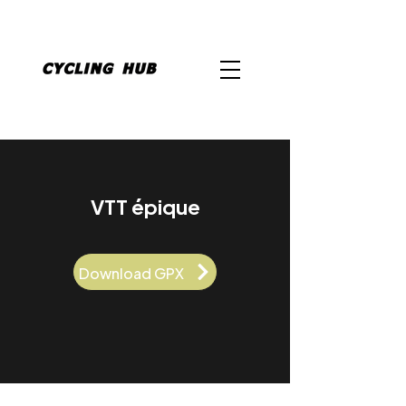
VTT épique
Download GPX