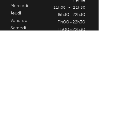
Fermé
Mercredi
11h00 - 22h30
Jeudi
15h30 - 22h30
Vendredi
11h00 - 22h30
Samedi
11h00 - 22h30
Dimanche
11h00 - 21h30
Restez informé
Contactez-nous
Hospitalité
+324 98 79 25 11
horeca@cyclinghub.be
Centre de formation et de kinésiologie
+324 71 66 89 68