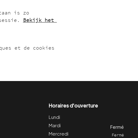
taan is zo 
sessie. 
Bekijk het 
ques et de cookies
Horaires d'ouverture
Lundi
Mardi
Fermé
Mercredi
Fermé