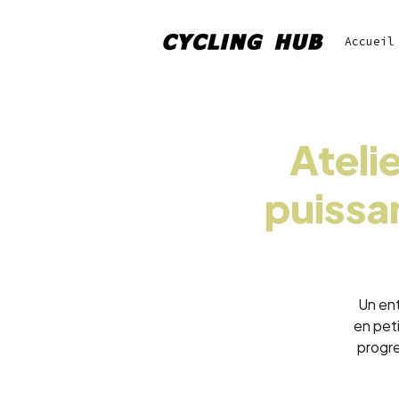
Accueil
Atelie
puissan
Un en
en peti
progre