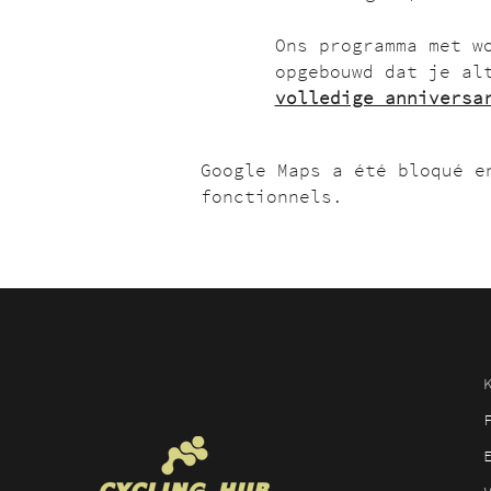
Ons programma met w
opgebouwd dat je al
volledige anniversa
Google Maps a été bloqué e
fonctionnels.