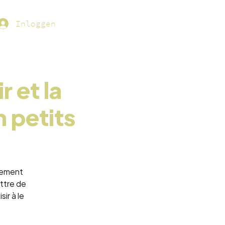
Inloggen
r et la
n petits
nement
ettre de
ir à le