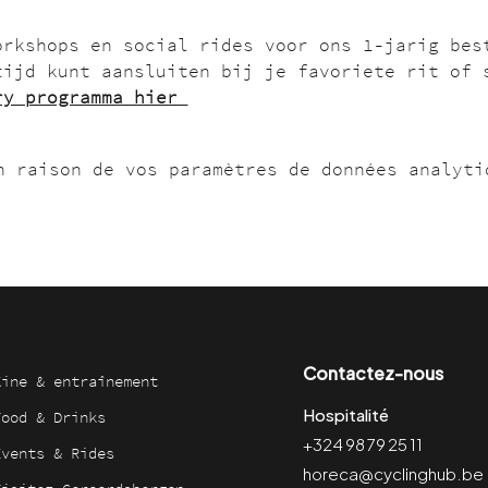
orkshops en social rides voor ons 1-jarig bes
tijd kunt aansluiten bij je favoriete rit of 
ry programma hier 
n raison de vos paramètres de données analyti
Contactez-nous
Kine & entraînement
Hospitalité
Food & Drinks
+324 98 79 25 11
Events & Rides
horeca@cyclinghub.be