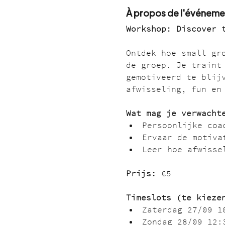
À propos de l'événeme
Workshop: Discover 
Ontdek hoe small gr
de groep. Je traint
gemotiveerd te blij
afwisseling, fun en
Wat mag je verwacht
Persoonlijke coa
Ervaar de motiva
Leer hoe afwisse
Prijs:
 €5
Timeslots (te kieze
Zaterdag 27/09 1
Zondag 28/09 12: