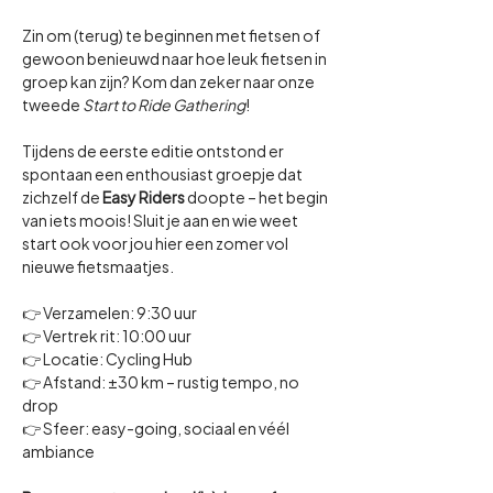
Zin om (terug) te beginnen met fietsen of 
gewoon benieuwd naar hoe leuk fietsen in 
groep kan zijn? Kom dan zeker naar onze 
tweede 
Start to Ride Gathering
!
Tijdens de eerste editie ontstond er 
spontaan een enthousiast groepje dat 
zichzelf de 
Easy Riders
 doopte – het begin 
van iets moois! Sluit je aan en wie weet 
start ook voor jou hier een zomer vol 
nieuwe fietsmaatjes.
👉 Verzamelen: 9:30 uur
👉 Vertrek rit: 10:00 uur
👉 Locatie: Cycling Hub
👉 Afstand: ±30 km – rustig tempo, no 
drop
👉 Sfeer: easy-going, sociaal en véél 
ambiance