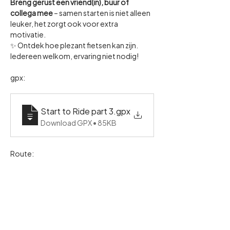
Breng gerust een vriend(in), buur of 
collega mee
 – samen starten is niet alleen 
leuker, het zorgt ook voor extra 
motivatie.
✨ Ontdek hoe plezant fietsen kan zijn. 
Iedereen welkom, ervaring niet nodig!
gpx:
Start to Ride part 3
.gpx
Download GPX • 85KB
Route: