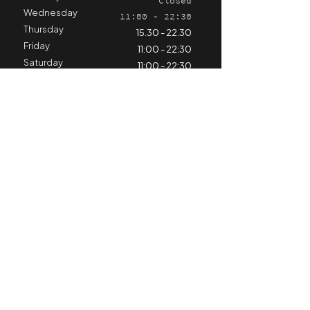
Closed
Wednesday
11:00 - 22:30
Thursday
15.30 - 22.30
Friday
11:00 - 22:30
Saturday
11:00 - 22:30
Sunday
11:00 - 21:30
Stay informed
Contact us
Hospitality
+324 98 79 25 11
horeca@cyclinghub.be
Kiné & Training Center
+324 71 66 89 68