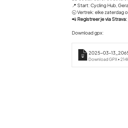
📍 Start: Cycling Hub, Ge
🕤 Vertrek: elke zaterdag o
📲 
Registreer je via Strava:
Download gpx:
2025-03-13_20652
Download GPX • 21