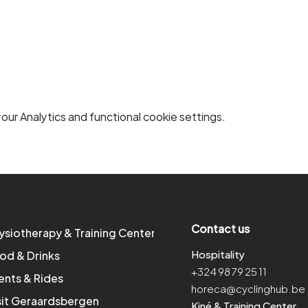
ur Analytics and functional cookie settings.
Contact us
ysiotherapy & Training Center
Hospitality
od & Drinks
+324 98 79 25 11
ents & Rides
horeca@cyclinghub.be
sit Geraardsbergen
Kiné & Training Center