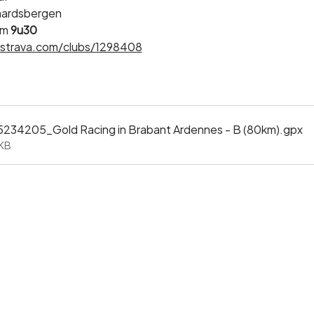
raardsbergen
m 
9u30
strava.com/clubs/1298408
34205_Gold Racing in Brabant Ardennes - B (80km)
.gpx
4KB