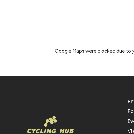
Google Maps were blocked due to yo
Ph
Fo
Ev
Vi