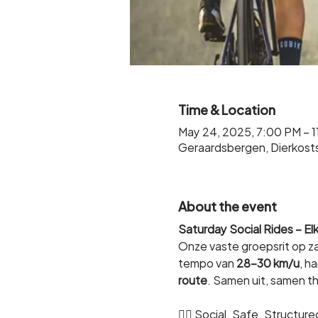
Time & Location
May 24, 2025, 7:00 PM – 
Geraardsbergen, Dierkost
About the event
Saturday Social Rides – E
Onze vaste groepsrit op za
tempo van 
28-30 km/u
, h
route
. Samen uit, samen th
🚴‍♂️ Social. Safe. Structure