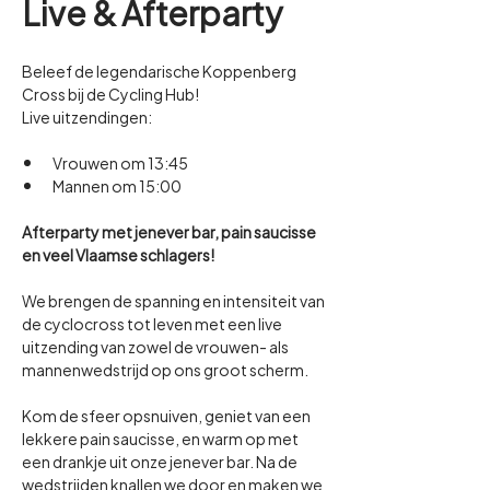
Live & Afterparty
Beleef de legendarische Koppenberg 
Cross bij de Cycling Hub!
Live uitzendingen:
Vrouwen om 13:45
Mannen om 15:00
Afterparty met jenever bar, pain saucisse 
en veel Vlaamse schlagers!
We brengen de spanning en intensiteit van 
de cyclocross tot leven met een live 
uitzending van zowel de vrouwen- als 
mannenwedstrijd op ons groot scherm.
Kom de sfeer opsnuiven, geniet van een 
lekkere pain saucisse, en warm op met 
een drankje uit onze jenever bar. Na de 
wedstrijden knallen we door en maken we 