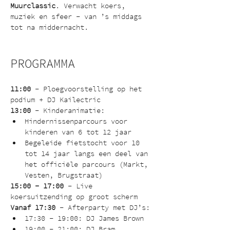
Muurclassic
. Verwacht koers, 
muziek en sfeer – van ’s middags 
tot na middernacht.
PROGRAMMA
11:00
 – Ploegvoorstelling op het 
podium + DJ Kailectric
13:00
 – Kinderanimatie:
Hindernissenparcours voor 
kinderen van 6 tot 12 jaar
Begeleide fietstocht voor 10 
tot 14 jaar langs een deel van 
het officiële parcours (Markt, 
Vesten, Brugstraat)
15:00 – 17:00
 – Live 
koersuitzending op groot scherm
Vanaf 17:30
 – Afterparty met DJ’s:
17:30 – 19:00: DJ James Brown
19:00 – 21:00: DJ Bram