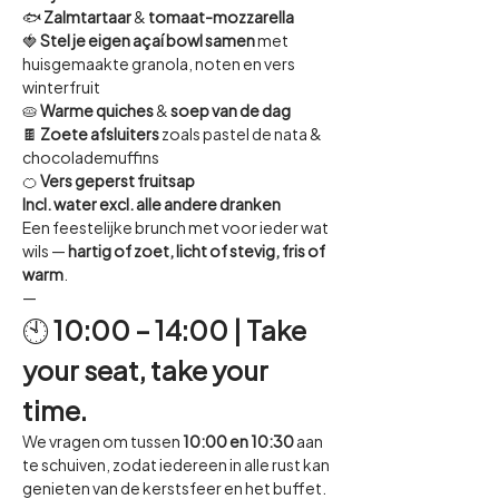
🐟 
Zalmtartaar
 & 
tomaat-mozzarella
🍓 
Stel je eigen açaí bowl samen 
met 
huisgemaakte granola, noten en vers 
winterfruit
🥧 
Warme quiches
 & 
soep van de dag
🍫 
Zoete afsluiters
 zoals pastel de nata & 
chocolademuffins
🍊 
Vers geperst fruitsap
Incl. water excl. alle andere dranken
Een feestelijke brunch met voor ieder wat 
wils — 
hartig of zoet, licht of stevig, fris of 
warm
.
—
🕙 
10:00 – 14:00 | Take 
your seat, take your 
time.
We vragen om tussen 
10:00 en 10:30
 aan 
te schuiven, zodat iedereen in alle rust kan 
genieten van de kerstsfeer en het buffet.