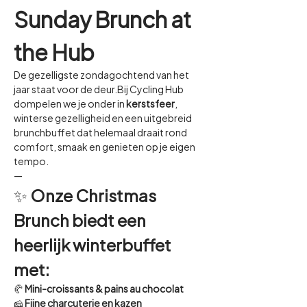
Sunday Brunch at 
the Hub
De gezelligste zondagochtend van het 
jaar staat voor de deur.Bij Cycling Hub 
dompelen we je onder in 
kerstsfeer
, 
winterse gezelligheid en een uitgebreid 
brunchbuffet dat helemaal draait rond 
comfort, smaak en genieten op je eigen 
tempo.
—
✨ 
Onze Christmas 
Brunch biedt een 
heerlijk winterbuffet 
met:
🥐 
Mini-croissants & pains au chocolat
🧀 
Fijne charcuterie en kazen