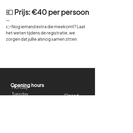
💶 
Prijs: €40 per persoon
—
👉 Nog iemand extra die meekomt? Laat 
het weten tijdens de registratie, we 
zorgen dat jullie alsnog samen zitten.
Opening hours
Monday
Tuesday
Closed
Wednesday
Closed
Thursday
11:00 - 22:30
Friday
15.30 - 22.30
Saturday
11:00 - 22:30
Sunday
11:00 - 22:30